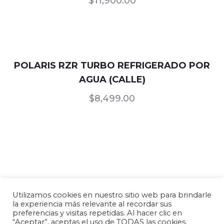
$
11,900.00
POLARIS RZR TURBO REFRIGERADO POR
AGUA (CALLE)
$
8,499.00
Utilizamos cookies en nuestro sitio web para brindarle
Nuestros Productos
/
Términos de uso y
la experiencia más relevante al recordar sus
preferencias y visitas repetidas. Al hacer clic en
Condiciones
/
Política de Privacidad
“Aceptar”, aceptas el uso de TODAS las cookies.