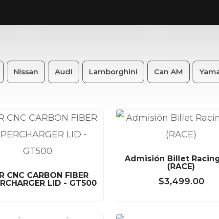
Nissan
Audi
Lamborghini
Can AM
Yam
Admisión Billet Racin
(RACE)
R CNC CARBON FIBER
$
3,499.00
RCHARGER LID - GT500