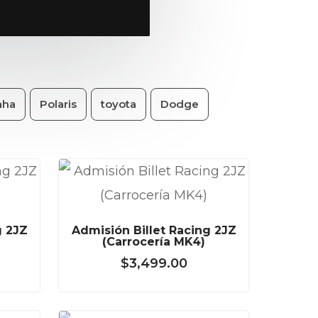
aha
Polaris
toyota
Dodge
g 2JZ
Admisión Billet Racing 2JZ
(Carrocería MK4)
$
3,499.00