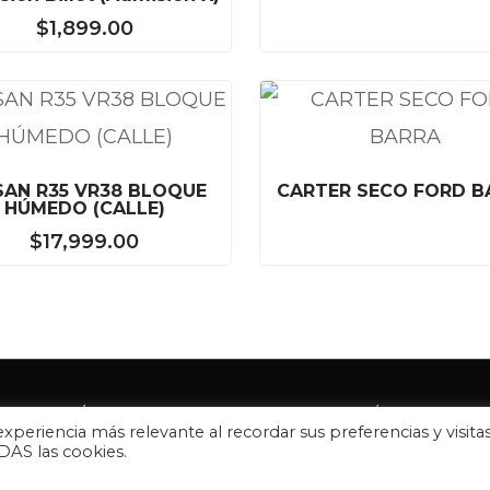
$
1,899.00
SAN R35 VR38 BLOQUE
CARTER SECO FORD B
HÚMEDO (CALLE)
$
17,999.00
roductos
/
Términos de uso y Condiciones
/
Política de 
xperiencia más relevante al recordar sus preferencias y visita
 CNC USA - Todos los derechos reservados. Sitio web d
ODAS las cookies.