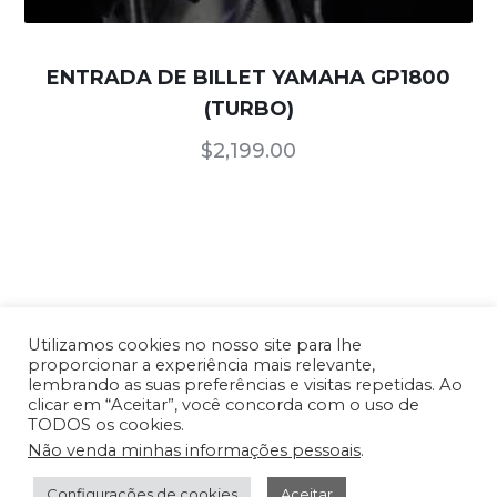
ENTRADA DE BILLET YAMAHA GP1800
(TURBO)
$
2,199.00
Utilizamos cookies no nosso site para lhe
proporcionar a experiência mais relevante,
lembrando as suas preferências e visitas repetidas. Ao
Nossos Produtos
/
Termos de Uso e
clicar em “Aceitar”, você concorda com o uso de
Condições
/
Política de Privacidade
TODOS os cookies.
Não venda minhas informações pessoais
.
Copyright © 2026 TTR CNC USA - Todos os
direitos reservados. Site desenvolvido por
TFX
Configurações de cookies
Aceitar