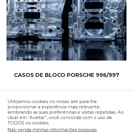
CASOS DE BLOCO PORSCHE 996/997
Utilizamos cookies no nosso site para lhe
proporcionar a experiência mais relevante,
lembrando as suas preferências e visitas repetidas. Ao
Nossos Produtos
/
Termos de Uso e
clicar em “Aceitar”, você concorda com o uso de
TODOS os cookies.
Condições
/
Política de Privacidade
Não venda minhas informações pessoais
.
Copyright © 2026 TTR CNC USA - Todos os