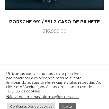
PORSCHE 991 / 991.2 CASO DE BILHETE
$
16,999.00
Utilizamos cookies no nosso site para lhe
proporcionar a experiência mais relevante,
lembrando as suas preferências e visitas repetidas. Ao
Nossos Produtos
/
Termos de Uso e
clicar em “Aceitar”, você concorda com o uso de
TODOS os cookies.
Condições
/
Política de Privacidade
Não venda minhas informações pessoais
.
Copyright © 2026 TTR CNC USA - Todos os
direitos reservados. Site desenvolvido por
TFX
Configurações de cookies
Aceitar